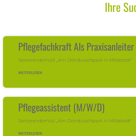
Ihre Su
Pflegefachkraft Als Praxisanleite
Seniorendomizil „Am Dornbuschpark in Mildstedt“
WEITERLESEN
Pflegeassistent (m/w/d)
Seniorendomizil „Am Dornbuschpark in Mildstedt“
WEITERLESEN