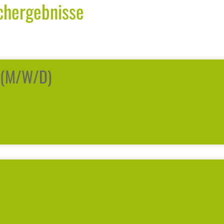
chergebnisse
r (m/w/d)